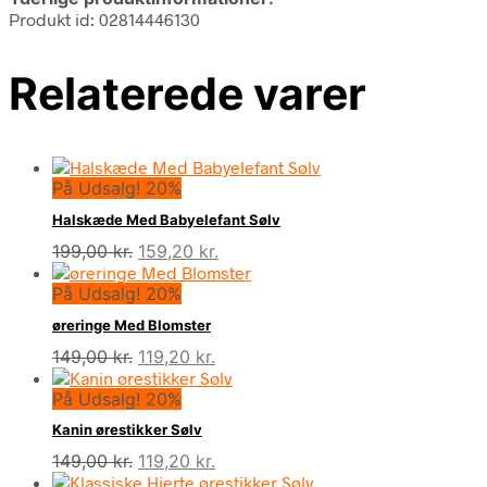
Produkt id: 02814446130
Relaterede varer
På Udsalg! 20%
Halskæde Med Babyelefant Sølv
Den
Den
199,00
kr.
159,20
kr.
oprindelige
aktuelle
På Udsalg! 20%
pris
pris
var:
er:
øreringe Med Blomster
199,00 kr..
159,20 kr..
Den
Den
149,00
kr.
119,20
kr.
oprindelige
aktuelle
På Udsalg! 20%
pris
pris
var:
er:
Kanin ørestikker Sølv
149,00 kr..
119,20 kr..
Den
Den
149,00
kr.
119,20
kr.
oprindelige
aktuelle