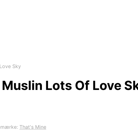
 Love Sky
Muslin Lots Of Love S
emærke:
That's Mine