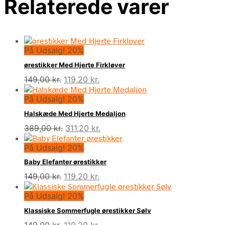
Relaterede varer
På Udsalg! 20%
ørestikker Med Hjerte Firkløver
Den
Den
149,00
kr.
119,20
kr.
oprindelige
aktuelle
På Udsalg! 20%
pris
pris
var:
er:
Halskæde Med Hjerte Medaljon
149,00 kr..
119,20 kr..
Den
Den
389,00
kr.
311,20
kr.
oprindelige
aktuelle
På Udsalg! 20%
pris
pris
var:
er:
Baby Elefanter ørestikker
389,00 kr..
311,20 kr..
Den
Den
149,00
kr.
119,20
kr.
oprindelige
aktuelle
På Udsalg! 20%
pris
pris
var:
er:
Klassiske Sommerfugle ørestikker Sølv
149,00 kr..
119,20 kr..
Den
Den
149,00
kr.
119,20
kr.