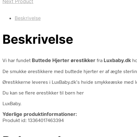
Next Product
Beskrivelse
Beskrivelse
Vi har fundet
Buttede Hjerter ørestikker
fra
Luxbaby.dk
ho
De smukke ørestikkere med buttede hjerter er af ægte sterling
Ørestikkerne leveres i LuxBaby.dk’s hvide smykkeæske med l
Du kan se flere ørestikker til børn her
LuxBaby.
Yderlige produktinformationer:
Produkt id: 13364017463394