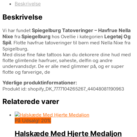
Beskrivelse
Beskrivelse
Vi har fundet
Spiegelburg Tatoveringer – Havfrue Nella
Nixe
fra
Spiegelburg
hos Ovellie i kategorien
Legetøj Og
Spil
. Flotte havfrue tatoveringer til børn med Nella Nixe fra
Spigelburg.
Med disse fine fake tattoos kan du dekorere dine hud med
flotte glimtende havfruer, søheste, delfin og andre
undervandsdyr. De er alle med glimmer på, og er super
flotte og farverige, de
Yderlige produktinformationer:
Produkt id: shopify_DK_7777104265267_44048081190963
Relaterede varer
På Udsalg! 20%
Halskæde Med Hjerte Medaljon