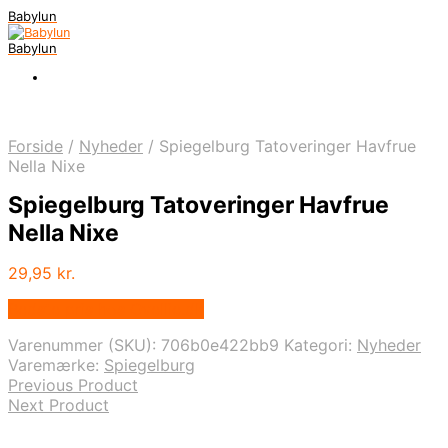
Babylun
Babylun
Forside
/
Nyheder
/
Spiegelburg Tatoveringer Havfrue
Nella Nixe
Spiegelburg Tatoveringer Havfrue
Nella Nixe
29,95
kr.
Bedste pris hos Ovellie.dk
Varenummer (SKU):
706b0e422bb9
Kategori:
Nyheder
Varemærke:
Spiegelburg
Previous Product
Next Product