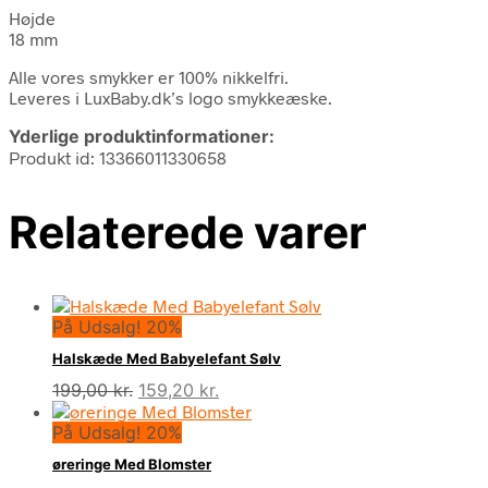
Højde
18 mm
Alle vores smykker er 100% nikkelfri.
Leveres i LuxBaby.dk’s logo smykkeæske.
Yderlige produktinformationer:
Produkt id: 13366011330658
Relaterede varer
På Udsalg! 20%
Halskæde Med Babyelefant Sølv
Den
Den
199,00
kr.
159,20
kr.
oprindelige
aktuelle
På Udsalg! 20%
pris
pris
var:
er:
øreringe Med Blomster
199,00 kr..
159,20 kr..