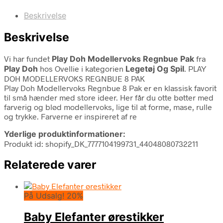
Beskrivelse
Beskrivelse
Vi har fundet
Play Doh Modellervoks Regnbue Pak
fra
Play Doh
hos Ovellie i kategorien
Legetøj Og Spil
. PLAY
DOH MODELLERVOKS REGNBUE 8 PAK
Play Doh Modellervoks Regnbue 8 Pak er en klassisk favorit
til små hænder med store ideer. Her får du otte bøtter med
farverig og blød modellervoks, lige til at forme, mase, rulle
og trykke. Farverne er inspireret af re
Yderlige produktinformationer:
Produkt id: shopify_DK_7777104199731_44048080732211
Relaterede varer
På Udsalg! 20%
Baby Elefanter ørestikker