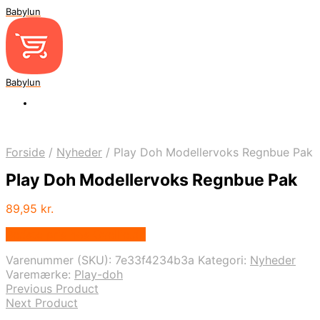
Babylun
Babylun
Forside
/
Nyheder
/
Play Doh Modellervoks Regnbue Pak
Play Doh Modellervoks Regnbue Pak
89,95
kr.
Bedste pris hos Ovellie.dk
Varenummer (SKU):
7e33f4234b3a
Kategori:
Nyheder
Varemærke:
Play-doh
Previous Product
Next Product