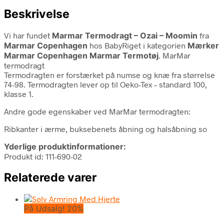
Beskrivelse
Vi har fundet
Marmar Termodragt – Ozai – Moomin
fra
Marmar Copenhagen
hos BabyRiget i kategorien
Mærker
Marmar Copenhagen Marmar Termotøj
. MarMar
termodragt
Termodragten er forstærket på numse og knæ fra størrelse
74-98. Termodragten lever op til Oeko-Tex – standard 100,
klasse 1.
Andre gode egenskaber ved MarMar termodragten:
Ribkanter i ærme, buksebenets åbning og halsåbning so
Yderlige produktinformationer:
Produkt id: 111-690-02
Relaterede varer
På Udsalg! 20%