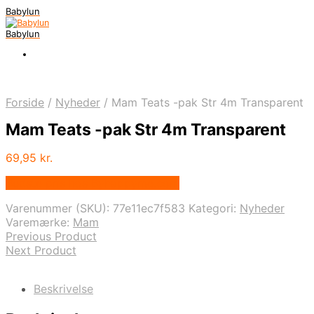
Babylun
Babylun
Forside
/
Nyheder
/
Mam Teats -pak Str 4m Transparent
Mam Teats -pak Str 4m Transparent
69,95
kr.
Bedste pris hos Byhappyme.com
Varenummer (SKU):
77e11ec7f583
Kategori:
Nyheder
Varemærke:
Mam
Previous Product
Next Product
Beskrivelse