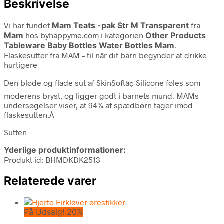
Beskrivelse
Vi har fundet
Mam Teats -pak Str M Transparent
fra
Mam
hos byhappyme.com i kategorien
Other Products
Tableware Baby Bottles Water Bottles Mam
.
Flaskesutter fra MAM – til når dit barn begynder at drikke
hurtigere
Den bløde og flade sut af SkinSoftâ¢-Silicone føles som
moderens bryst, og ligger godt i barnets mund. MAMs
undersøgelser viser, at 94% af spædbørn tager imod
flaskesutten.Â
Sutten
Yderlige produktinformationer:
Produkt id: BHMDKDK2513
Relaterede varer
På Udsalg! 20%