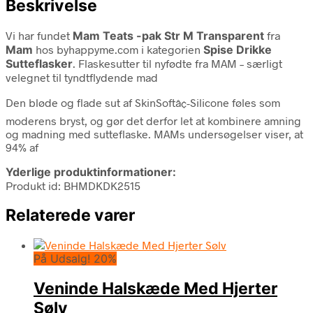
Beskrivelse
Vi har fundet
Mam Teats -pak Str M Transparent
fra
Mam
hos byhappyme.com i kategorien
Spise Drikke
Sutteflasker
. Flaskesutter til nyfødte fra MAM – særligt
velegnet til tyndtflydende mad
Den bløde og flade sut af SkinSoftâ¢-Silicone føles som
moderens bryst, og gør det derfor let at kombinere amning
og madning med sutteflaske. MAMs undersøgelser viser, at
94% af
Yderlige produktinformationer:
Produkt id: BHMDKDK2515
Relaterede varer
På Udsalg! 20%
Veninde Halskæde Med Hjerter
Sølv