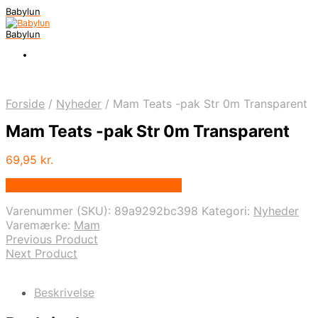
Babylun
Babylun
Forside
/
Nyheder
/
Mam Teats -pak Str 0m Transparent
Mam Teats -pak Str 0m Transparent
69,95
kr.
Bedste pris hos Byhappyme.com
Varenummer (SKU):
89a9292bc398
Kategori:
Nyheder
Varemærke:
Mam
Previous Product
Next Product
Beskrivelse