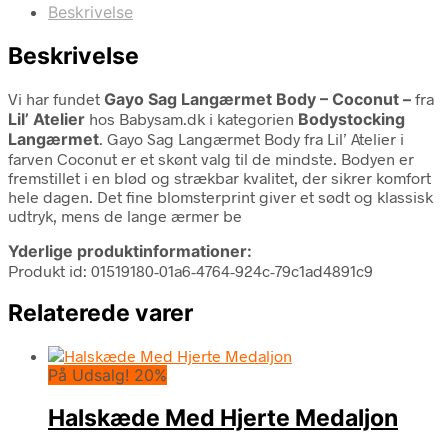
Beskrivelse
Beskrivelse
Vi har fundet
Gayo Sag Langærmet Body – Coconut –
fra
Lil’ Atelier
hos Babysam.dk i kategorien
Bodystocking
Langærmet
. Gayo Sag Langærmet Body fra Lil’ Atelier i
farven Coconut er et skønt valg til de mindste. Bodyen er
fremstillet i en blød og strækbar kvalitet, der sikrer komfort
hele dagen. Det fine blomsterprint giver et sødt og klassisk
udtryk, mens de lange ærmer be
Yderlige produktinformationer:
Produkt id: 01519180-01a6-4764-924c-79c1ad4891c9
Relaterede varer
På Udsalg! 20%
Halskæde Med Hjerte Medaljon