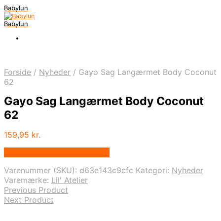
Babylun
Babylun
Forside
/
Nyheder
/
Gayo Sag Langærmet Body Coconut
62
Gayo Sag Langærmet Body Coconut
62
159,95
kr.
Bedste pris hos Babysam.dk
Varenummer (SKU):
d63e143c9cfc
Kategori:
Nyheder
Varemærke:
Lil' Atelier
Previous Product
Next Product