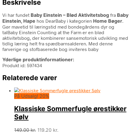
Beskrivelse
Vi har fundet
Baby Einstein – Blød Aktivitetsbog
fra
Baby
Einstein, Hape
hos DearBaby i kategorien
Home Bøger
.
Gør mavetid til læringstid med bondegårdens dyr og
talBaby Einstein Counting at the Farm er en blød
aktivitetsbog, der kombinerer sansemotorisk udvikling med
tidlig læring helt fra spædbarnsalderen. Med denne
farverige og stofbaserede bog inviteres baby
Yderlige produktinformationer:
Produkt id: 597434
Relaterede varer
På Udsalg! 20%
Klassiske Sommerfugle ørestikker
Sølv
Den
Den
149,00
kr.
119,20
kr.