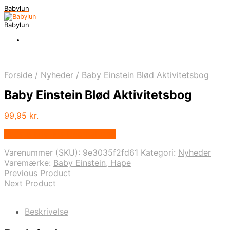
Babylun
Babylun
Forside
/
Nyheder
/
Baby Einstein Blød Aktivitetsbog
Baby Einstein Blød Aktivitetsbog
99,95
kr.
Bedste pris hos Dearbaby.dk
Varenummer (SKU):
9e3035f2fd61
Kategori:
Nyheder
Varemærke:
Baby Einstein, Hape
Previous Product
Next Product
Beskrivelse