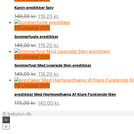
Kanin ørestikker Sølv
Den
Den
149,00
kr.
119,20
kr.
oprindelige
aktuelle
På Udsalg! 20%
pris
pris
var:
er:
Sommerfugle ørestikker
149,00 kr..
119,20 kr..
Den
Den
149,00
kr.
119,20
kr.
oprindelige
aktuelle
På Udsalg! 20%
pris
pris
var:
er:
Sommerfugl Med Lyserøde Sten ørestikker
149,00 kr..
119,20 kr..
Den
Den
149,00
kr.
119,20
kr.
oprindelige
aktuelle
På Udsalg! 20%
pris
pris
var:
er:
ørestikker Med Hjertevedhæng Af Klare Funklende Sten
149,00 kr..
119,20 kr..
Den
Den
175,00
kr.
140,00
kr.
oprindelige
aktuelle
© babylun.dk
pris
pris
×
var:
er:
175,00 kr..
140,00 kr..
×