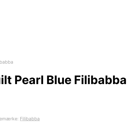
libabba
lt Pearl Blue Filibabba
remærke:
Filibabba