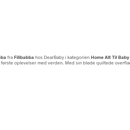
bba
fra
Filibabba
hos DearBaby i kategorien
Home Alt Til Baby
arns første oplevelser med verden. Med sin bløde quiltede overfl