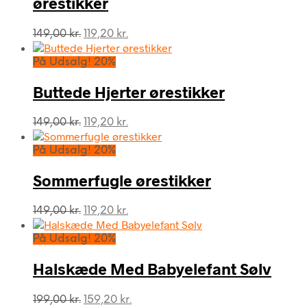
ørestikker
Den
Den
149,00
kr.
119,20
kr.
oprindelige
aktuelle
pris
pris
På Udsalg! 20%
var:
er:
149,00 kr..
119,20 kr..
Buttede Hjerter ørestikker
Den
Den
149,00
kr.
119,20
kr.
oprindelige
aktuelle
pris
pris
På Udsalg! 20%
var:
er:
149,00 kr..
119,20 kr..
Sommerfugle ørestikker
Den
Den
149,00
kr.
119,20
kr.
oprindelige
aktuelle
pris
pris
På Udsalg! 20%
var:
er:
149,00 kr..
119,20 kr..
Halskæde Med Babyelefant Sølv
Den
Den
199,00
kr.
159,20
kr.