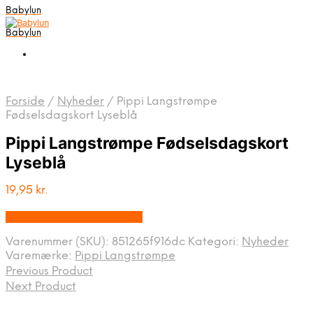
Babylun
Babylun
Forside
/
Nyheder
/
Pippi Langstrømpe
Fødselsdagskort Lyseblå
Pippi Langstrømpe Fødselsdagskort
Lyseblå
19,95
kr.
Bedste pris hos Ovellie.dk
Varenummer (SKU):
851265f916dc
Kategori:
Nyheder
Varemærke:
Pippi Langstrømpe
Previous Product
Next Product