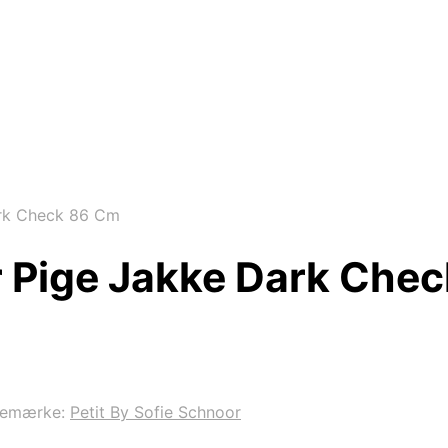
ark Check 86 Cm
or Pige Jakke Dark Che
remærke:
Petit By Sofie Schnoor