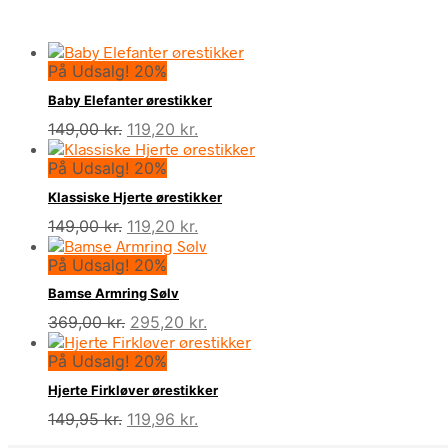
På Udsalg! 20%
Baby Elefanter ørestikker
Den
Den
149,00
kr.
119,20
kr.
oprindelige
aktuelle
På Udsalg! 20%
pris
pris
var:
er:
Klassiske Hjerte ørestikker
149,00 kr..
119,20 kr..
Den
Den
149,00
kr.
119,20
kr.
oprindelige
aktuelle
På Udsalg! 20%
pris
pris
var:
er:
Bamse Armring Sølv
149,00 kr..
119,20 kr..
Den
Den
369,00
kr.
295,20
kr.
oprindelige
aktuelle
På Udsalg! 20%
pris
pris
var:
er:
Hjerte Firkløver ørestikker
369,00 kr..
295,20 kr..
Den
Den
149,95
kr.
119,96
kr.
oprindelige
aktuelle