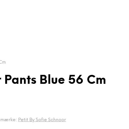
 Cm
r Pants Blue 56 Cm
emærke:
Petit By Sofie Schnoor