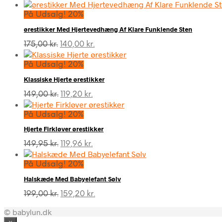
På Udsalg! 20%
ørestikker Med Hjertevedhæng Af Klare Funklende Sten
Den
Den
175,00
kr.
140,00
kr.
oprindelige
aktuelle
pris
pris
På Udsalg! 20%
var:
er:
Klassiske Hjerte ørestikker
175,00 kr..
140,00 kr..
Den
Den
149,00
kr.
119,20
kr.
oprindelige
aktuelle
pris
pris
På Udsalg! 20%
var:
er:
Hjerte Firkløver ørestikker
149,00 kr..
119,20 kr..
Den
Den
149,95
kr.
119,96
kr.
oprindelige
aktuelle
pris
pris
På Udsalg! 20%
var:
er:
Halskæde Med Babyelefant Sølv
149,95 kr..
119,96 kr..
Den
Den
199,00
kr.
159,20
kr.
oprindelige
aktuelle
© babylun.dk
pris
pris