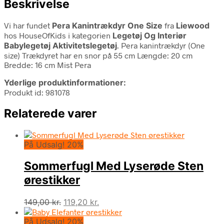
Beskrivelse
Vi har fundet
Pera Kanintrækdyr One Size
fra
Liewood
hos HouseOfKids i kategorien
Legetøj Og Interiør
Babylegetøj Aktivitetslegetøj
. Pera kanintrækdyr (One
size) Trækdyret har en snor på 55 cm Længde: 20 cm
Bredde: 16 cm Mist Pera
Yderlige produktinformationer:
Produkt id: 981078
Relaterede varer
På Udsalg! 20%
Sommerfugl Med Lyserøde Sten
ørestikker
Den
Den
149,00
kr.
119,20
kr.
oprindelige
aktuelle
På Udsalg! 20%
pris
pris