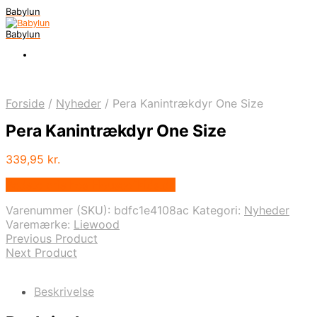
Babylun
Babylun
Forside
/
Nyheder
/
Pera Kanintrækdyr One Size
Pera Kanintrækdyr One Size
339,95
kr.
Bedste pris hos Houseofkids.dk
Varenummer (SKU):
bdfc1e4108ac
Kategori:
Nyheder
Varemærke:
Liewood
Previous Product
Next Product
Beskrivelse