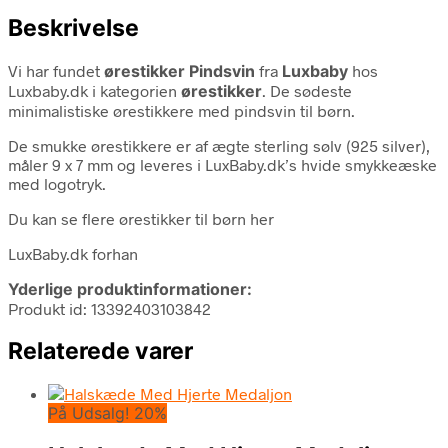
Beskrivelse
Vi har fundet
ørestikker Pindsvin
fra
Luxbaby
hos
Luxbaby.dk i kategorien
ørestikker
. De sødeste
minimalistiske ørestikkere med pindsvin til børn.
De smukke ørestikkere er af ægte sterling sølv (925 silver),
måler 9 x 7 mm og leveres i LuxBaby.dk’s hvide smykkeæske
med logotryk.
Du kan se flere ørestikker til børn her
LuxBaby.dk forhan
Yderlige produktinformationer:
Produkt id: 13392403103842
Relaterede varer
På Udsalg! 20%