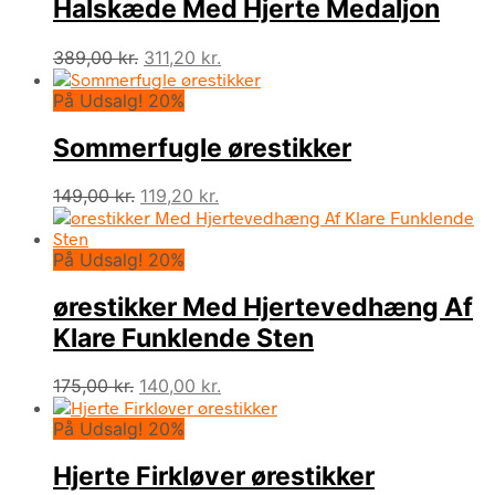
Halskæde Med Hjerte Medaljon
Den
Den
389,00
kr.
311,20
kr.
oprindelige
aktuelle
På Udsalg! 20%
pris
pris
var:
er:
Sommerfugle ørestikker
389,00 kr..
311,20 kr..
Den
Den
149,00
kr.
119,20
kr.
oprindelige
aktuelle
pris
pris
På Udsalg! 20%
var:
er:
149,00 kr..
119,20 kr..
ørestikker Med Hjertevedhæng Af
Klare Funklende Sten
Den
Den
175,00
kr.
140,00
kr.
oprindelige
aktuelle
På Udsalg! 20%
pris
pris
var:
er:
Hjerte Firkløver ørestikker
175,00 kr..
140,00 kr..