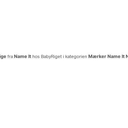
ige
fra
Name It
hos BabyRiget i kategorien
Mærker Name It N