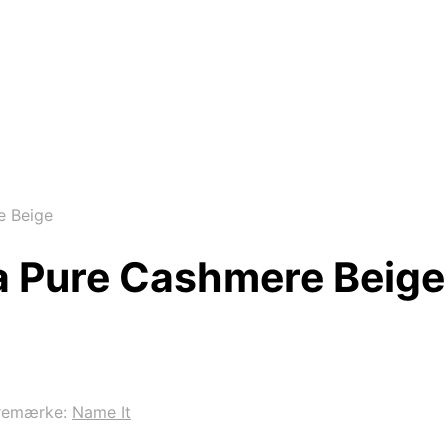
e Beige
a Pure Cashmere Beige
remærke:
Name It