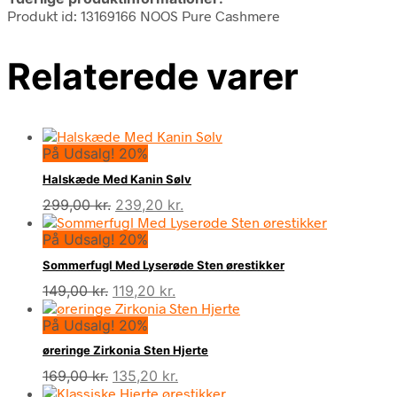
Produkt id: 13169166 NOOS Pure Cashmere
Relaterede varer
På Udsalg! 20%
Halskæde Med Kanin Sølv
Den
Den
299,00
kr.
239,20
kr.
oprindelige
aktuelle
På Udsalg! 20%
pris
pris
var:
er:
Sommerfugl Med Lyserøde Sten ørestikker
299,00 kr..
239,20 kr..
Den
Den
149,00
kr.
119,20
kr.
oprindelige
aktuelle
På Udsalg! 20%
pris
pris
var:
er:
øreringe Zirkonia Sten Hjerte
149,00 kr..
119,20 kr..
Den
Den
169,00
kr.
135,20
kr.
oprindelige
aktuelle