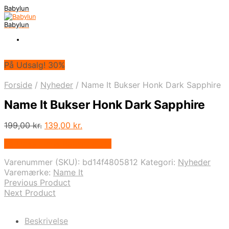
Babylun
Babylun
På Udsalg! 30%
Forside
/
Nyheder
/
Name It Bukser Honk Dark Sapphire
Name It Bukser Honk Dark Sapphire
Den
Den
199,00
kr.
139,00
kr.
oprindelige
aktuelle
På Udsalg hos Babyriget.dk
pris
pris
var:
er:
Varenummer (SKU):
bd14f4805812
Kategori:
Nyheder
199,00 kr..
139,00 kr..
Varemærke:
Name It
Previous Product
Next Product
Beskrivelse