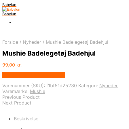
Babylun
Babylun
Forside
/
Nyheder
/
Mushie Badelegetøj Badehjul
Mushie Badelegetøj Badehjul
99,00
kr.
Bedste pris hos Babyriget.dk
Varenummer (SKU):
f1bf51d25230
Kategori:
Nyheder
Varemærke:
Mushie
Previous Product
Next Product
Beskrivelse