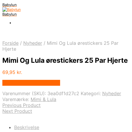
Babylun
Babylun
Forside
/
Nyheder
/
Mimi Og Lula ørestickers 25 Par
Hjerte
Mimi Og Lula ørestickers 25 Par Hjerte
69,95
kr.
Bedste pris hos Ovellie.dk
Varenummer (SKU):
3ea0df1d27c2
Kategori:
Nyheder
Varemærke:
Mimi & Lula
Previous Product
Next Product
Beskrivelse