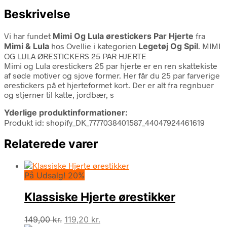
Beskrivelse
Vi har fundet
Mimi Og Lula ørestickers Par Hjerte
fra
Mimi & Lula
hos Ovellie i kategorien
Legetøj Og Spil
. MIMI
OG LULA ØRESTICKERS 25 PAR HJERTE
Mimi og Lula ørestickers 25 par hjerte er en ren skattekiste
af søde motiver og sjove former. Her får du 25 par farverige
ørestickers på et hjerteformet kort. Der er alt fra regnbuer
og stjerner til katte, jordbær, s
Yderlige produktinformationer:
Produkt id: shopify_DK_7777038401587_44047924461619
Relaterede varer
På Udsalg! 20%
Klassiske Hjerte ørestikker
Den
Den
149,00
kr.
119,20
kr.