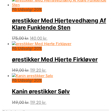
pris
pris
var:
er:
På Udsalg! 20%
169,00 kr..
135,20 kr..
ørestikker Med Hjertevedhæng Af
Klare Funklende Sten
Den
Den
175,00
kr.
140,00
kr.
oprindelige
aktuelle
pris
pris
På Udsalg! 20%
var:
er:
175,00 kr..
140,00 kr..
ørestikker Med Hjerte Firkløver
Den
Den
149,00
kr.
119,20
kr.
oprindelige
aktuelle
pris
pris
På Udsalg! 20%
var:
er:
149,00 kr..
119,20 kr..
Kanin ørestikker Sølv
Den
Den
149,00
kr.
119,20
kr.
oprindelige
aktuelle