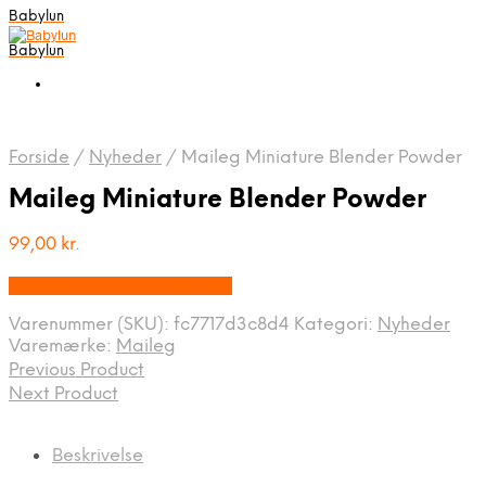
Babylun
Babylun
Forside
/
Nyheder
/
Maileg Miniature Blender Powder
Maileg Miniature Blender Powder
99,00
kr.
Bedste pris hos Luxbaby.dk
Varenummer (SKU):
fc7717d3c8d4
Kategori:
Nyheder
Varemærke:
Maileg
Previous Product
Next Product
Beskrivelse