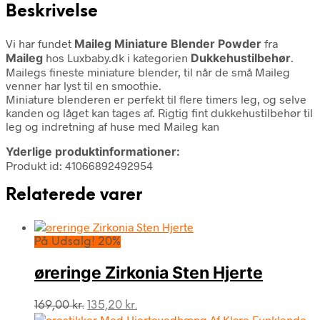
Beskrivelse
Vi har fundet
Maileg Miniature Blender Powder
fra
Maileg
hos Luxbaby.dk i kategorien
Dukkehustilbehør
.
Mailegs fineste miniature blender, til når de små Maileg
venner har lyst til en smoothie.
Miniature blenderen er perfekt til flere timers leg, og selve
kanden og låget kan tages af. Rigtig fint dukkehustilbehør til
leg og indretning af huse med Maileg kan
Yderlige produktinformationer:
Produkt id: 41066892492954
Relaterede varer
På Udsalg! 20%
øreringe Zirkonia Sten Hjerte
Den
Den
169,00
kr.
135,20
kr.
oprindelige
aktuelle