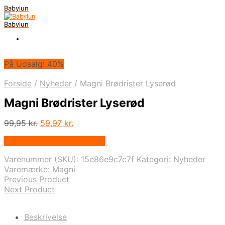
Babylun
Babylun
På Udsalg! 40%
Forside
/
Nyheder
/
Magni Brødrister Lyserød
Magni Brødrister Lyserød
Den
Den
99,95
kr.
59,97
kr.
oprindelige
aktuelle
På Udsalg hos Luxbaby.dk
pris
pris
var:
er:
Varenummer (SKU):
15e86e9c7c7f
Kategori:
Nyheder
99,95 kr..
59,97 kr..
Varemærke:
Magni
Previous Product
Next Product
Beskrivelse