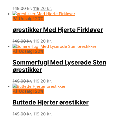
Den
Den
149,00
kr.
119,20
kr.
oprindelige
aktuelle
På Udsalg! 20%
pris
pris
var:
er:
ørestikker Med Hjerte Firkløver
149,00 kr..
119,20 kr..
Den
Den
149,00
kr.
119,20
kr.
oprindelige
aktuelle
På Udsalg! 20%
pris
pris
var:
er:
Sommerfugl Med Lyserøde Sten
149,00 kr..
119,20 kr..
ørestikker
Den
Den
149,00
kr.
119,20
kr.
oprindelige
aktuelle
På Udsalg! 20%
pris
pris
var:
er:
Buttede Hjerter ørestikker
149,00 kr..
119,20 kr..
Den
Den
149,00
kr.
119,20
kr.