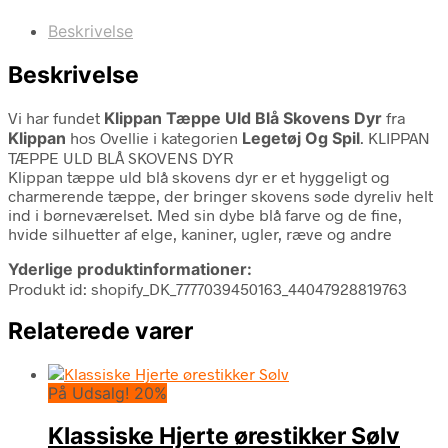
Beskrivelse
Beskrivelse
Vi har fundet
Klippan Tæppe Uld Blå Skovens Dyr
fra
Klippan
hos Ovellie i kategorien
Legetøj Og Spil
. KLIPPAN
TÆPPE ULD BLÅ SKOVENS DYR
Klippan tæppe uld blå skovens dyr er et hyggeligt og
charmerende tæppe, der bringer skovens søde dyreliv helt
ind i børneværelset. Med sin dybe blå farve og de fine,
hvide silhuetter af elge, kaniner, ugler, ræve og andre
Yderlige produktinformationer:
Produkt id: shopify_DK_7777039450163_44047928819763
Relaterede varer
På Udsalg! 20%
Klassiske Hjerte ørestikker Sølv