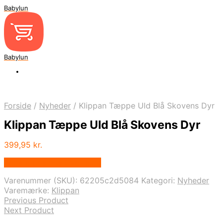
Babylun
Babylun
Forside
/
Nyheder
/
Klippan Tæppe Uld Blå Skovens Dyr
Klippan Tæppe Uld Blå Skovens Dyr
399,95
kr.
Bedste pris hos Ovellie.dk
Varenummer (SKU):
62205c2d5084
Kategori:
Nyheder
Varemærke:
Klippan
Previous Product
Next Product