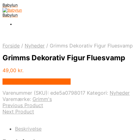
Babylun
Babylun
Forside
/
Nyheder
/
Grimms Dekorativ Figur Fluesvamp
Grimms Dekorativ Figur Fluesvamp
49,00
kr.
Bedste pris hos Babyriget.dk
Varenummer (SKU):
ede5a0798017
Kategori:
Nyheder
Varemærke:
Grimm's
Previous Product
Next Product
Beskrivelse