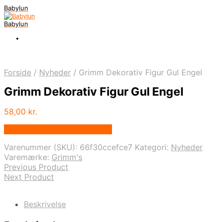
Babylun
Babylun
Forside
/
Nyheder
/
Grimm Dekorativ Figur Gul Engel
Grimm Dekorativ Figur Gul Engel
58,00
kr.
Bedste pris hos Babyriget.dk
Varenummer (SKU):
66f30ccefce7
Kategori:
Nyheder
Varemærke:
Grimm's
Previous Product
Next Product
Beskrivelse