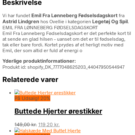
Beskrivelse
Vi har fundet
Emil Fra Lønneberg Fødselsdagskort
fra
Astrid Lindgren
hos Ovellie i kategorien
Legetøj Og Spil
.
EMIL FRA LØNNEBERG FØDSELSDAGSKORT
Emil Fra Lønneberg Fødselsdagskort er det perfekte kort til
at sende en glad hilsen – uanset om det er til fødselsdag,
tak eller bare fordi. Kortet prydes af et herligt motiv med
Emil, der som altid er fuld af energi o
Yderlige produktinformationer:
Produkt id: shopify_DK_7777048625203_44047950544947
Relaterede varer
På Udsalg! 20%
Buttede Hjerter ørestikker
Den
Den
149,00
kr.
119,20
kr.
oprindelige
aktuelle