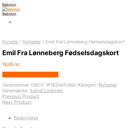
Babylun
Babylun
Forside
/
Nyheder
/
Emil Fra Lønneberg Fødselsdagskort
Emil Fra Lønneberg Fødselsdagskort
19,95
kr.
Bedste pris hos Ovellie.dk
Varenummer (SKU):
9f162ebfc66c
Kategori:
Nyheder
Varemærke:
Astrid Lindgren
Previous Product
Next Product
Beskrivelse