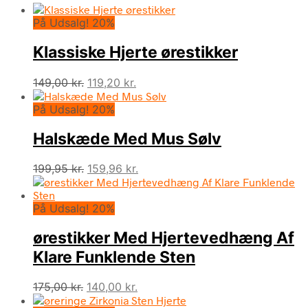
På Udsalg! 20%
Klassiske Hjerte ørestikker
Den
Den
149,00
kr.
119,20
kr.
oprindelige
aktuelle
På Udsalg! 20%
pris
pris
var:
er:
Halskæde Med Mus Sølv
149,00 kr..
119,20 kr..
Den
Den
199,95
kr.
159,96
kr.
oprindelige
aktuelle
pris
pris
På Udsalg! 20%
var:
er:
199,95 kr..
159,96 kr..
ørestikker Med Hjertevedhæng Af
Klare Funklende Sten
Den
Den
175,00
kr.
140,00
kr.
oprindelige
aktuelle