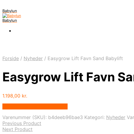
Babylun
Babylun
Forside
/
Nyheder
/
Easygrow Lift Favn Sand Babylift
Easygrow Lift Favn Sa
1.198,00
kr.
Bedste pris hos Babyriget.dk
Varenummer (SKU):
b4deeb96bae3
Kategori:
Nyheder
Va
Previous Product
Next Product