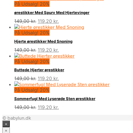
På Udsalg! 20%
ørestikker Med Spurv Med Hjertevinger
Den
Den
149,00
kr.
119,20
kr.
oprindelige
aktuelle
På Udsalg! 20%
pris
pris
var:
er:
Hjerte ørestikker Med Snoning
149,00 kr..
119,20 kr..
Den
Den
149,00
kr.
119,20
kr.
oprindelige
aktuelle
På Udsalg! 20%
pris
pris
var:
er:
Buttede Hjerter ørestikker
149,00 kr..
119,20 kr..
Den
Den
149,00
kr.
119,20
kr.
oprindelige
aktuelle
På Udsalg! 20%
pris
pris
var:
er:
Sommerfugl Med Lyserøde Sten ørestikker
149,00 kr..
119,20 kr..
Den
Den
149,00
kr.
119,20
kr.
oprindelige
aktuelle
© babylun.dk
pris
pris
×
var:
er:
149,00 kr..
119,20 kr..
×