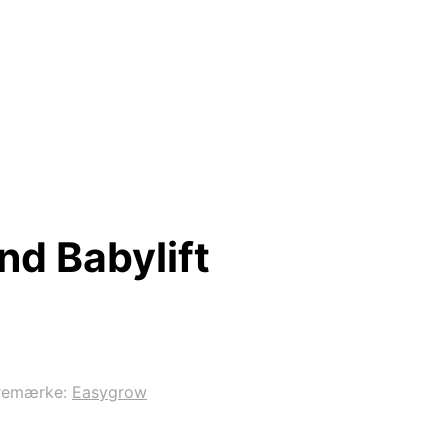
nd Babylift
remærke:
Easygrow