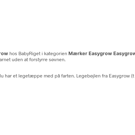
row
hos BabyRiget i kategorien
Mærker Easygrow Easygrow 
barnet uden at forstyrre søvnen.
du har et legetæppe med på farten. Legebøjlen fra Easygrow (t