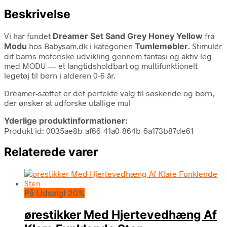
Beskrivelse
Vi har fundet
Dreamer Set Sand Grey Honey Yellow
fra
Modu
hos Babysam.dk i kategorien
Tumlemøbler
. Stimulér
dit barns motoriske udvikling gennem fantasi og aktiv leg
med MODU — et langtidsholdbart og multifunktionelt
legetøj til børn i alderen 0-6 år.
Dreamer-sættet er det perfekte valg til søskende og børn,
der ønsker at udforske utallige mul
Yderlige produktinformationer:
Produkt id: 0035ae8b-af66-41a0-864b-6a173b87de61
Relaterede varer
På Udsalg! 20%
ørestikker Med Hjertevedhæng Af