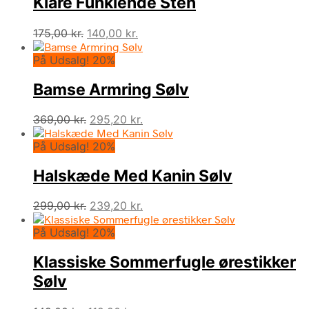
Klare Funklende Sten
Den
Den
175,00
kr.
140,00
kr.
oprindelige
aktuelle
På Udsalg! 20%
pris
pris
var:
er:
Bamse Armring Sølv
175,00 kr..
140,00 kr..
Den
Den
369,00
kr.
295,20
kr.
oprindelige
aktuelle
På Udsalg! 20%
pris
pris
var:
er:
Halskæde Med Kanin Sølv
369,00 kr..
295,20 kr..
Den
Den
299,00
kr.
239,20
kr.
oprindelige
aktuelle
På Udsalg! 20%
pris
pris
var:
er:
Klassiske Sommerfugle ørestikker
299,00 kr..
239,20 kr..
Sølv