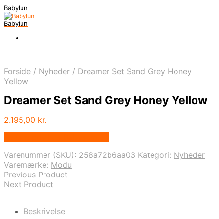
Babylun
Babylun
Forside
/
Nyheder
/
Dreamer Set Sand Grey Honey
Yellow
Dreamer Set Sand Grey Honey Yellow
2.195,00
kr.
Bedste pris hos Babysam.dk
Varenummer (SKU):
258a72b6aa03
Kategori:
Nyheder
Varemærke:
Modu
Previous Product
Next Product
Beskrivelse