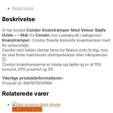
Beskrivelse
Beskrivelse
Vi har fundet
Condor Knæstrømper Med Velour Sløjfe
Hvide – – Mdr
fra
Condor
hos Luxbaby.dk i kategorien
Knæstrømper
. Condor fineste bomulds knæstrømper med
fin veloursløjfe.
Condor selv kalder denne farve for Blanco (info til dig, hvis
du skal finde matchende strømpebukser eller hårspænder
🙂
Condor knæstrømperne er bløde og tætte og er af 75%
bomuld, 22% polamid og 3%
Yderlige produktinformationer:
Produkt id: 40979779747994
Relaterede varer
På Udsalg! 20%