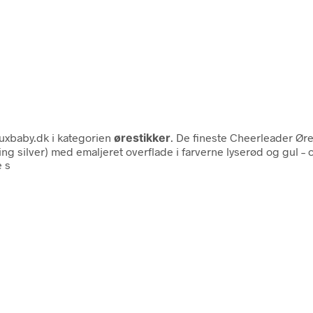
uxbaby.dk i kategorien
ørestikker
. De fineste Cheerleader Øres
ng silver) med emaljeret overflade i farverne lyserød og gul – 
e s