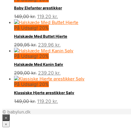
Baby Elefanter ørestikker
Den
Den
149,00
kr.
119,20
kr.
oprindelige
aktuelle
På Udsalg! 20%
pris
pris
var:
er:
Halskæde Med Buttet Hjerte
149,00 kr..
119,20 kr..
Den
Den
299,95
kr.
239,96
kr.
oprindelige
aktuelle
På Udsalg! 20%
pris
pris
var:
er:
Halskæde Med Kanin Sølv
299,95 kr..
239,96 kr..
Den
Den
299,00
kr.
239,20
kr.
oprindelige
aktuelle
På Udsalg! 20%
pris
pris
var:
er:
Klassiske Hjerte ørestikker Sølv
299,00 kr..
239,20 kr..
Den
Den
149,00
kr.
119,20
kr.
oprindelige
aktuelle
© babylun.dk
pris
pris
×
var:
er:
149,00 kr..
119,20 kr..
×