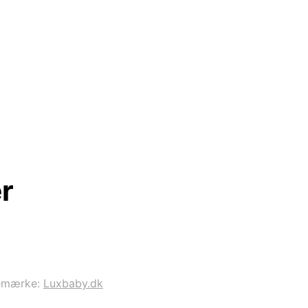
r
emærke:
Luxbaby.dk