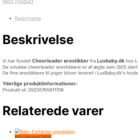
Next Product
Beskrivelse
Beskrivelse
Vi har fundet
Cheerleader ørestikker
fra
Luxbaby.dk
hos L
De smukke cheerleader ørestikkere er af ægte sølv (925 sterli
De fine ørestikkere til piger bliver leveret i LuxBaby.dk’s hvid
Yderlige produktinformationer:
Produkt id: 35235765911706
Relaterede varer
På Udsalg! 20%