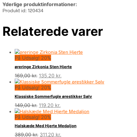
Yderlige produktinformationer:
Produkt id: 120434
Relaterede varer
På Udsalg! 20%
øreringe Zirkonia Sten Hjerte
Den
Den
169,00
kr.
135,20
kr.
oprindelige
aktuelle
På Udsalg! 20%
pris
pris
var:
er:
Klassiske Sommerfugle ørestikker Sølv
169,00 kr..
135,20 kr..
Den
Den
149,00
kr.
119,20
kr.
oprindelige
aktuelle
På Udsalg! 20%
pris
pris
var:
er:
Halskæde Med Hjerte Medaljon
149,00 kr..
119,20 kr..
Den
Den
389,00
kr.
311,20
kr.