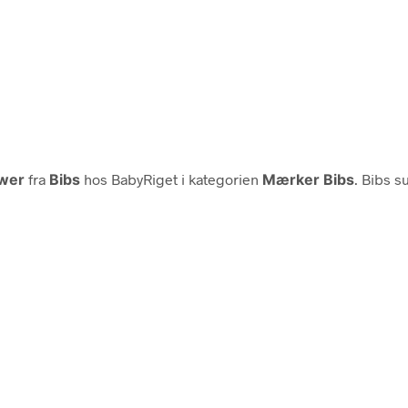
ower
fra
Bibs
hos BabyRiget i kategorien
Mærker Bibs
. Bibs s