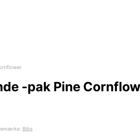
ornflower
nde -pak Pine Cornflo
remærke:
Bibs