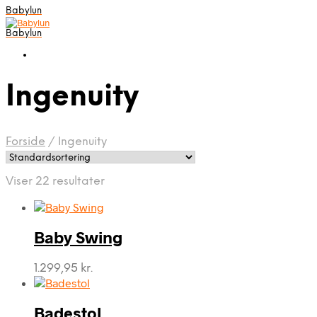
Babylun
Babylun
Ingenuity
Forside
/
Ingenuity
Viser 22 resultater
Baby Swing
1.299,95
kr.
Badestol