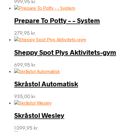
999,95
kr.
Prepare To Potty – – System
279,95
kr.
Sheppy Spot Plys Aktivitets-gym
699,95
kr.
Skråstol Automatisk
935,00
kr.
Skråstol Wesley
1.099,95
kr.