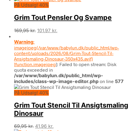
På Udsalg! 40%
pris
pris
var:
er:
Grim Tout Pensler Og Svampe
119,95 kr..
71,96 kr..
Den
Den
169,95
kr.
101,97
kr.
oprindelige
aktuelle
Warning
:
pris
pris
imagejpeg(/var/www/babylun.dk/public_html/wp-
var:
er:
content/uploads/2026/08/Grim-Tout-Stencil-Til-
169,95 kr..
101,97 kr..
Ansigtsmaling-Dinosaur-350x435.avif)
[
function.imagejpeg
]: Failed to open stream: Disk
quota exceeded in
/var/www/babylun.dk/public_html/wp-
includes/class-wp-image-editor.php
on line
577
På Udsalg! 40%
Grim Tout Stencil Til Ansigtsmaling
Dinosaur
Den
Den
69,95
kr.
41,96
kr.