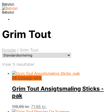
Babylun
Babylun
Grim Tout
Forside
/
Grim Tout
Viser 5 resultater
På Udsalg! 40%
Grim Tout Ansigtsmaling Sticks -
pak
Den
Den
119,95
kr.
71,96
kr.
oprindelige
aktuelle