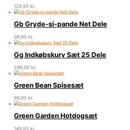
129,95
kr.
Gb Gryde-si-pande Net Dele
99,95
kr.
Gg Indkøbskurv Sæt 25 Dele
249,00
kr.
Green Bean Spisesæt
99,95
kr.
Green Garden Hotdogsæt
149,95
kr.