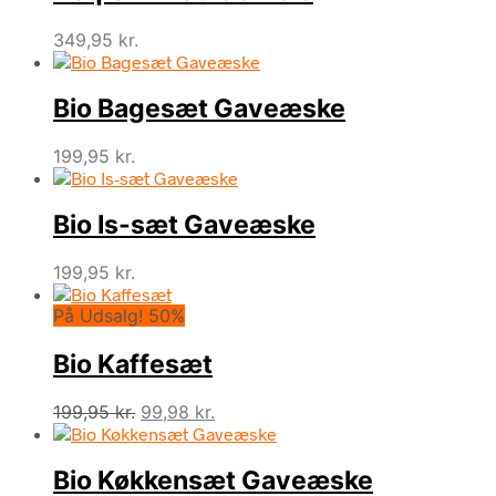
349,95
kr.
Bio Bagesæt Gaveæske
199,95
kr.
Bio Is-sæt Gaveæske
199,95
kr.
På Udsalg! 50%
Bio Kaffesæt
Den
Den
199,95
kr.
99,98
kr.
oprindelige
aktuelle
pris
pris
Bio Køkkensæt Gaveæske
var:
er: