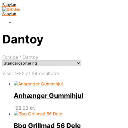
Babylun
Babylun
Dantoy
Forside
/
Dantoy
Viser 1–25 af 34 resultater
Anhænger Gummihjul
198,00
kr.
Bbq Grillmad 56 Dele