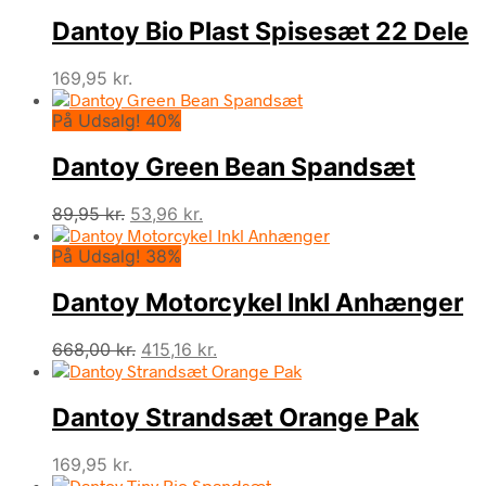
pris
pris
Dantoy Bio Plast Spisesæt 22 Dele
var:
er:
219,95 kr..
131,96 kr..
169,95
kr.
På Udsalg! 40%
Dantoy Green Bean Spandsæt
Den
Den
89,95
kr.
53,96
kr.
oprindelige
aktuelle
På Udsalg! 38%
pris
pris
var:
er:
Dantoy Motorcykel Inkl Anhænger
89,95 kr..
53,96 kr..
Den
Den
668,00
kr.
415,16
kr.
oprindelige
aktuelle
pris
pris
Dantoy Strandsæt Orange Pak
var:
er:
668,00 kr..
415,16 kr..
169,95
kr.