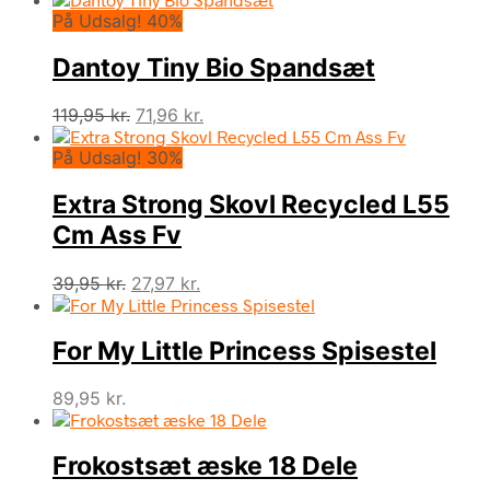
På Udsalg! 40%
Dantoy Tiny Bio Spandsæt
Den
Den
119,95
kr.
71,96
kr.
oprindelige
aktuelle
På Udsalg! 30%
pris
pris
var:
er:
Extra Strong Skovl Recycled L55
119,95 kr..
71,96 kr..
Cm Ass Fv
Den
Den
39,95
kr.
27,97
kr.
oprindelige
aktuelle
pris
pris
For My Little Princess Spisestel
var:
er:
39,95 kr..
27,97 kr..
89,95
kr.
Frokostsæt æske 18 Dele