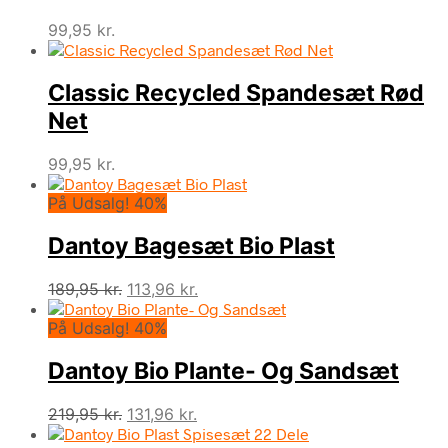
99,95
kr.
Classic Recycled Spandesæt Rød
Net
99,95
kr.
På Udsalg! 40%
Dantoy Bagesæt Bio Plast
Den
Den
189,95
kr.
113,96
kr.
oprindelige
aktuelle
På Udsalg! 40%
pris
pris
var:
er:
Dantoy Bio Plante- Og Sandsæt
189,95 kr..
113,96 kr..
Den
Den
219,95
kr.
131,96
kr.
oprindelige
aktuelle