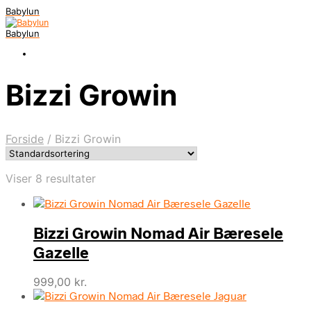
Babylun
Babylun
Bizzi Growin
Forside
/
Bizzi Growin
Viser 8 resultater
Bizzi Growin Nomad Air Bæresele
Gazelle
999,00
kr.