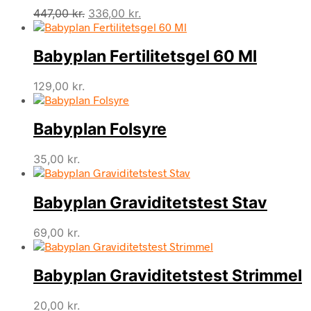
Den
Den
447,00
kr.
336,00
kr.
oprindelige
aktuelle
pris
pris
Babyplan Fertilitetsgel 60 Ml
var:
er:
447,00 kr..
336,00 kr..
129,00
kr.
Babyplan Folsyre
35,00
kr.
Babyplan Graviditetstest Stav
69,00
kr.
Babyplan Graviditetstest Strimmel
20,00
kr.