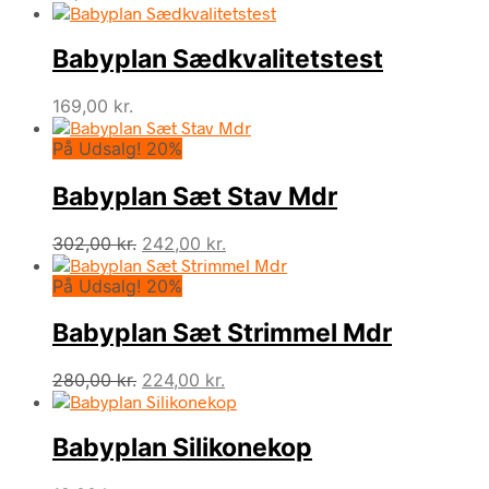
Babyplan Sædkvalitetstest
169,00
kr.
På Udsalg! 20%
Babyplan Sæt Stav Mdr
Den
Den
302,00
kr.
242,00
kr.
oprindelige
aktuelle
På Udsalg! 20%
pris
pris
var:
er:
Babyplan Sæt Strimmel Mdr
302,00 kr..
242,00 kr..
Den
Den
280,00
kr.
224,00
kr.
oprindelige
aktuelle
pris
pris
Babyplan Silikonekop
var:
er:
280,00 kr..
224,00 kr..