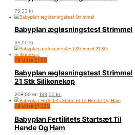
75,00
kr.
Babyplan ægløsningstest Strimmel
99,00
kr.
På Udsalg! 5%
Babyplan ægløsningstest Strimmel
21 Stk Silikonekop
Den
Den
208,00
kr.
198,00
kr.
oprindelige
aktuelle
På Udsalg! 25%
pris
pris
var:
er:
Babyplan Fertilitets Startsæt Til
208,00 kr..
198,00 kr..
Hende Og Ham