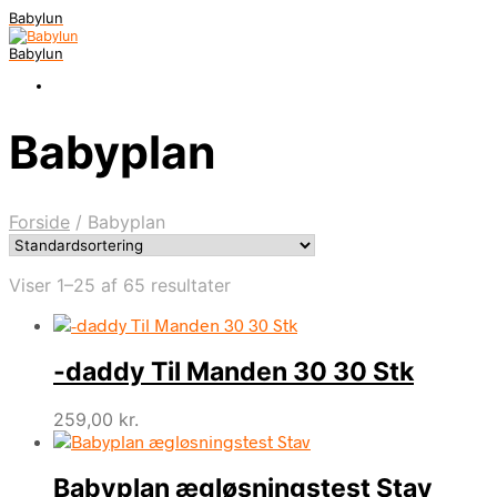
Babylun
Babylun
Babyplan
Forside
/
Babyplan
Viser 1–25 af 65 resultater
-daddy Til Manden 30 30 Stk
259,00
kr.
Babyplan ægløsningstest Stav