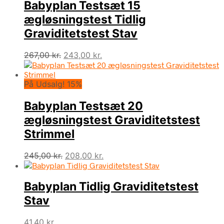
Babyplan Testsæt 15
ægløsningstest Tidlig
Graviditetstest Stav
Den
Den
267,00
kr.
243,00
kr.
oprindelige
aktuelle
pris
pris
På Udsalg! 15%
var:
er:
267,00 kr..
243,00 kr..
Babyplan Testsæt 20
ægløsningstest Graviditetstest
Strimmel
Den
Den
245,00
kr.
208,00
kr.
oprindelige
aktuelle
pris
pris
Babyplan Tidlig Graviditetstest
var:
er:
245,00 kr..
208,00 kr..
Stav
41,40
kr.