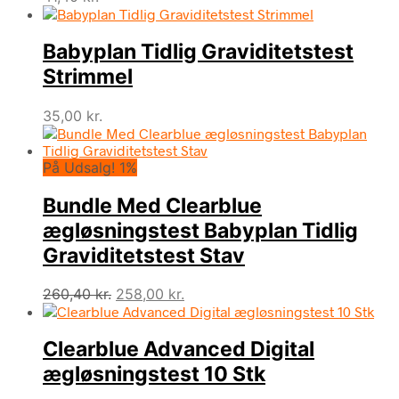
Babyplan Tidlig Graviditetstest
Strimmel
35,00
kr.
På Udsalg! 1%
Bundle Med Clearblue
ægløsningstest Babyplan Tidlig
Graviditetstest Stav
Den
Den
260,40
kr.
258,00
kr.
oprindelige
aktuelle
pris
pris
Clearblue Advanced Digital
var:
er:
260,40 kr..
258,00 kr..
ægløsningstest 10 Stk