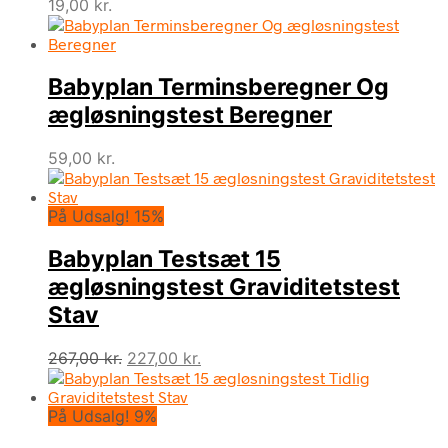
19,00
kr.
Babyplan Terminsberegner Og
ægløsningstest Beregner
59,00
kr.
På Udsalg! 15%
Babyplan Testsæt 15
ægløsningstest Graviditetstest
Stav
Den
Den
267,00
kr.
227,00
kr.
oprindelige
aktuelle
pris
pris
På Udsalg! 9%
var:
er:
267,00 kr..
227,00 kr..