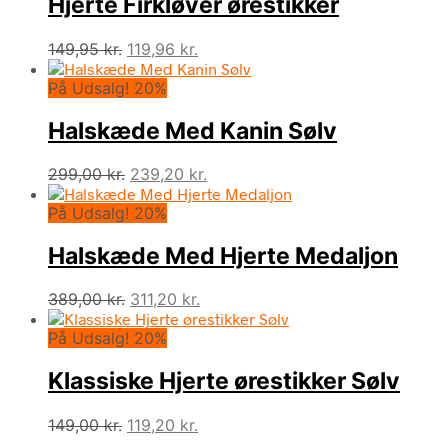
Hjerte Firkløver ørestikker
Den
Den
149,95
kr.
119,96
kr.
oprindelige
aktuelle
På Udsalg! 20%
pris
pris
var:
er:
Halskæde Med Kanin Sølv
149,95 kr..
119,96 kr..
Den
Den
299,00
kr.
239,20
kr.
oprindelige
aktuelle
På Udsalg! 20%
pris
pris
var:
er:
Halskæde Med Hjerte Medaljon
299,00 kr..
239,20 kr..
Den
Den
389,00
kr.
311,20
kr.
oprindelige
aktuelle
På Udsalg! 20%
pris
pris
var:
er:
Klassiske Hjerte ørestikker Sølv
389,00 kr..
311,20 kr..
Den
Den
149,00
kr.
119,20
kr.
oprindelige
aktuelle