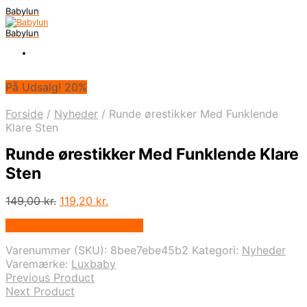
Babylun
Babylun
På Udsalg! 20%
Forside
/
Nyheder
/
Runde ørestikker Med Funklende
Klare Sten
Runde ørestikker Med Funklende Klare
Sten
Den
Den
149,00
kr.
119,20
kr.
oprindelige
aktuelle
På Udsalg hos Luxbaby.dk
pris
pris
var:
er:
Varenummer (SKU):
8bee7ebe45b2
Kategori:
Nyheder
149,00 kr..
119,20 kr..
Varemærke:
Luxbaby
Previous Product
Next Product