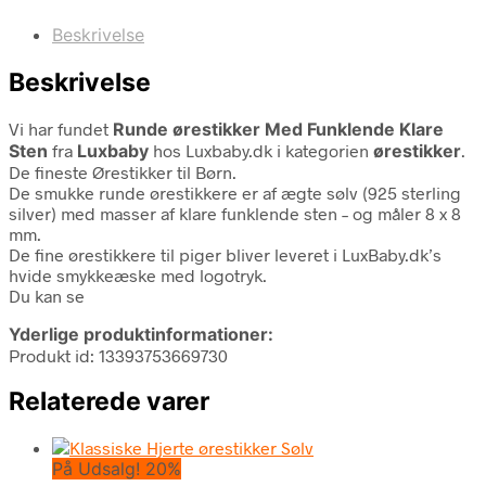
Beskrivelse
Beskrivelse
Vi har fundet
Runde ørestikker Med Funklende Klare
Sten
fra
Luxbaby
hos Luxbaby.dk i kategorien
ørestikker
.
De fineste Ørestikker til Børn.
De smukke runde ørestikkere er af ægte sølv (925 sterling
silver) med masser af klare funklende sten – og måler 8 x 8
mm.
De fine ørestikkere til piger bliver leveret i LuxBaby.dk’s
hvide smykkeæske med logotryk.
Du kan se
Yderlige produktinformationer:
Produkt id: 13393753669730
Relaterede varer
På Udsalg! 20%