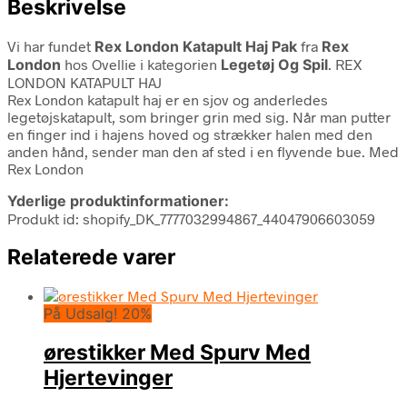
Beskrivelse
Vi har fundet
Rex London Katapult Haj Pak
fra
Rex
London
hos Ovellie i kategorien
Legetøj Og Spil
. REX
LONDON KATAPULT HAJ
Rex London katapult haj er en sjov og anderledes
legetøjskatapult, som bringer grin med sig. Når man putter
en finger ind i hajens hoved og strækker halen med den
anden hånd, sender man den af sted i en flyvende bue. Med
Rex London
Yderlige produktinformationer:
Produkt id: shopify_DK_7777032994867_44047906603059
Relaterede varer
På Udsalg! 20%
ørestikker Med Spurv Med
Hjertevinger