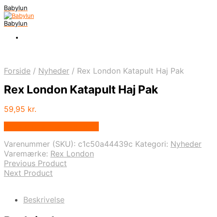
Babylun
Babylun
Forside
/
Nyheder
/
Rex London Katapult Haj Pak
Rex London Katapult Haj Pak
59,95
kr.
Bedste pris hos Ovellie.dk
Varenummer (SKU):
c1c50a44439c
Kategori:
Nyheder
Varemærke:
Rex London
Previous Product
Next Product
Beskrivelse