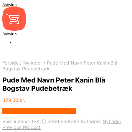
Babylun
Babylun
Forside
/
Nyheder
/
Pude Med Navn Peter Kanin Blå
Bogstav Pudebetræk
Pude Med Navn Peter Kanin Blå
Bogstav Pudebetræk
329,00
kr.
Bedste pris hos Mylittlenordic.dk
Varenummer (SKU):
5fe363aefd93
Kategori:
Nyheder
Previous Product