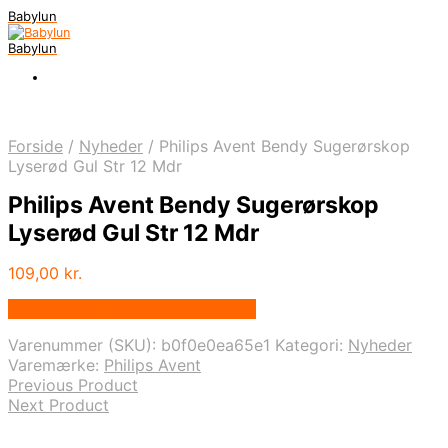
Babylun
Babylun
Forside
/
Nyheder
/
Philips Avent Bendy Sugerørskop
Lyserød Gul Str 12 Mdr
Philips Avent Bendy Sugerørskop
Lyserød Gul Str 12 Mdr
109,00
kr.
Bedste pris hos Byhappyme.com
Varenummer (SKU):
b0f0e0ea65e1
Kategori:
Nyheder
Varemærke:
Philips Avent
Previous Product
Next Product