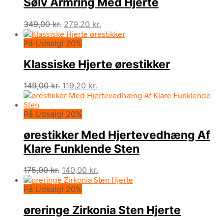
Sølv Armring Med Hjerte
Den
Den
349,00
kr.
279,20
kr.
oprindelige
aktuelle
På Udsalg! 20%
pris
pris
var:
er:
Klassiske Hjerte ørestikker
349,00 kr..
279,20 kr..
Den
Den
149,00
kr.
119,20
kr.
oprindelige
aktuelle
pris
pris
På Udsalg! 20%
var:
er:
149,00 kr..
119,20 kr..
ørestikker Med Hjertevedhæng Af
Klare Funklende Sten
Den
Den
175,00
kr.
140,00
kr.
oprindelige
aktuelle
På Udsalg! 20%
pris
pris
var:
er:
øreringe Zirkonia Sten Hjerte
175,00 kr..
140,00 kr..