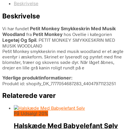
Beskrivelse
Beskrivelse
Vi har fundet
Petit Monkey Smykkeskrin Med Musik
Woodland
fra
Petit Monkey
hos Ovellie i kategorien
Legetøj Og Spil
. PETIT MONKEY SMYKKESKRIN MED
MUSIK WOODLAND
Petit Monkey smykkeskrin med musik woodland er et ægte
eventyr i æskeform. Skrinet er lyserødt og pyntet med fine
blomster, træer og skovens søde dyr. Når låget åbnes,
drejer en lille grå kanin roligt rundt på e
Yderlige produktinformationer:
Produkt id: shopify_DK_7777054687283_44047971123251
Relaterede varer
På Udsalg! 20%
Halskæde Med Babyelefant Sølv