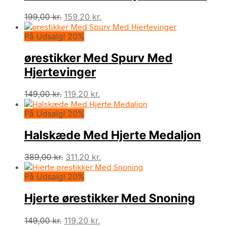
Den
Den
199,00
kr.
159,20
kr.
oprindelige
aktuelle
På Udsalg! 20%
pris
pris
var:
er:
ørestikker Med Spurv Med
199,00 kr..
159,20 kr..
Hjertevinger
Den
Den
149,00
kr.
119,20
kr.
oprindelige
aktuelle
På Udsalg! 20%
pris
pris
var:
er:
Halskæde Med Hjerte Medaljon
149,00 kr..
119,20 kr..
Den
Den
389,00
kr.
311,20
kr.
oprindelige
aktuelle
På Udsalg! 20%
pris
pris
var:
er:
Hjerte ørestikker Med Snoning
389,00 kr..
311,20 kr..
Den
Den
149,00
kr.
119,20
kr.