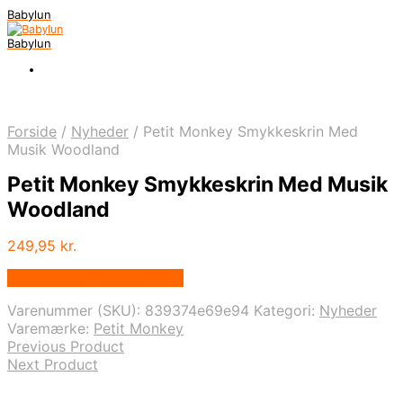
Babylun
Babylun
Forside
/
Nyheder
/
Petit Monkey Smykkeskrin Med
Musik Woodland
Petit Monkey Smykkeskrin Med Musik
Woodland
249,95
kr.
Bedste pris hos Ovellie.dk
Varenummer (SKU):
839374e69e94
Kategori:
Nyheder
Varemærke:
Petit Monkey
Previous Product
Next Product