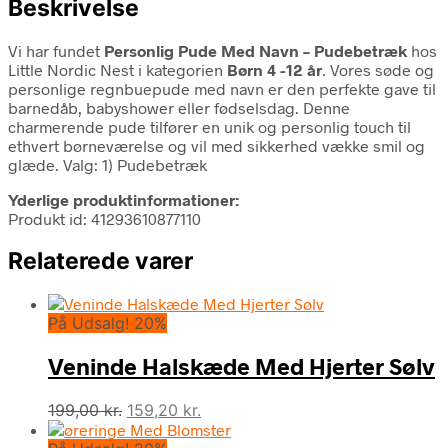
Beskrivelse
Vi har fundet
Personlig Pude Med Navn – Pudebetræk
hos
Little Nordic Nest i kategorien
Børn 4 -12 år
. Vores søde og
personlige regnbuepude med navn er den perfekte gave til
barnedåb, babyshower eller fødselsdag. Denne
charmerende pude tilfører en unik og personlig touch til
ethvert børneværelse og vil med sikkerhed vække smil og
glæde. Valg: 1) Pudebetræk
Yderlige produktinformationer:
Produkt id: 41293610877110
Relaterede varer
På Udsalg! 20%
Veninde Halskæde Med Hjerter Sølv
Den
Den
199,00
kr.
159,20
kr.
oprindelige
aktuelle