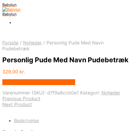
Babylun
Babylun
Forside
/
Nyheder
/
Personlig Pude Med Navn
Pudebetræk
Personlig Pude Med Navn Pudebetræk
329,00
kr.
Bedste pris hos Mylittlenordic.dk
Varenummer (SKU):
d7f9a8ccb0e1
Kategori:
Nyheder
Previous Product
Next Product
Beskrivelse