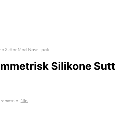
kone Sutter Med Navn -pak
ymmetrisk Silikone Sut
aremærke:
Nip