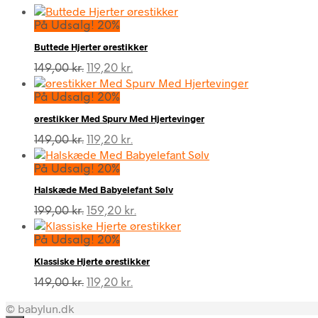
På Udsalg! 20%
Buttede Hjerter ørestikker
Den
Den
149,00
kr.
119,20
kr.
oprindelige
aktuelle
pris
pris
På Udsalg! 20%
var:
er:
ørestikker Med Spurv Med Hjertevinger
149,00 kr..
119,20 kr..
Den
Den
149,00
kr.
119,20
kr.
oprindelige
aktuelle
pris
pris
På Udsalg! 20%
var:
er:
Halskæde Med Babyelefant Sølv
149,00 kr..
119,20 kr..
Den
Den
199,00
kr.
159,20
kr.
oprindelige
aktuelle
pris
pris
På Udsalg! 20%
var:
er:
Klassiske Hjerte ørestikker
199,00 kr..
159,20 kr..
Den
Den
149,00
kr.
119,20
kr.
oprindelige
aktuelle
© babylun.dk
pris
pris