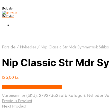
Babylun
Babylun
Forside
/
Nyheder
/
Nip Classic Str Mdr Symmetrisk Sili
Nip Classic Str Mdr S
125,00
kr.
Bedste pris hos Byhappyme.com
Varenummer (SKU):
27927da28bfb
Kategori:
Nyheder
V
Previous Product
Next Product