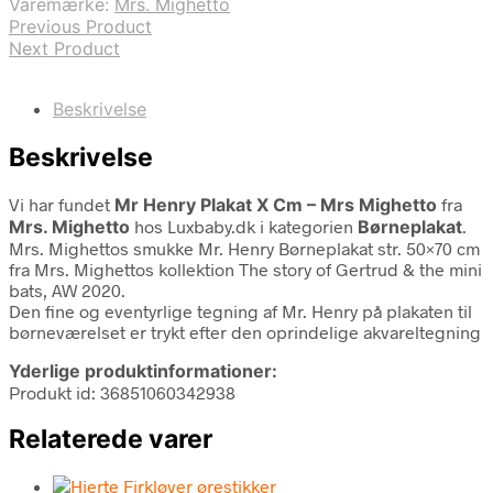
Varemærke:
Mrs. Mighetto
Previous Product
Next Product
Beskrivelse
Beskrivelse
Vi har fundet
Mr Henry Plakat X Cm – Mrs Mighetto
fra
Mrs. Mighetto
hos Luxbaby.dk i kategorien
Børneplakat
.
Mrs. Mighettos smukke Mr. Henry Børneplakat str. 50×70 cm
fra Mrs. Mighettos kollektion The story of Gertrud & the mini
bats, AW 2020.
Den fine og eventyrlige tegning af Mr. Henry på plakaten til
børneværelset er trykt efter den oprindelige akvareltegning
Yderlige produktinformationer:
Produkt id: 36851060342938
Relaterede varer