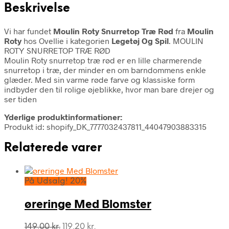
Beskrivelse
Vi har fundet
Moulin Roty Snurretop Træ Rød
fra
Moulin
Roty
hos Ovellie i kategorien
Legetøj Og Spil
. MOULIN
ROTY SNURRETOP TRÆ RØD
Moulin Roty snurretop træ rød er en lille charmerende
snurretop i træ, der minder en om barndommens enkle
glæder. Med sin varme røde farve og klassiske form
indbyder den til rolige øjeblikke, hvor man bare drejer og
ser tiden
Yderlige produktinformationer:
Produkt id: shopify_DK_7777032437811_44047903883315
Relaterede varer
På Udsalg! 20%
øreringe Med Blomster
Den
Den
149,00
kr.
119,20
kr.