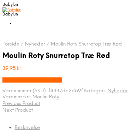
Babylun
Babylun
Forside
/
Nyheder
/
Moulin Roty Snurretop Træ Rød
Moulin Roty Snurretop Træ Rød
39,95
kr.
Bedste pris hos Ovellie.dk
Varenummer (SKU):
f4337de2d59f
Kategori:
Nyheder
Varemærke:
Moulin Roty
Previous Product
Next Product
Beskrivelse