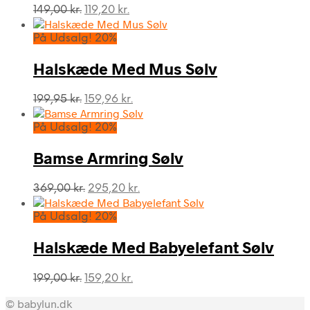
Den
Den
149,00
kr.
119,20
kr.
oprindelige
aktuelle
pris
pris
På Udsalg! 20%
var:
er:
149,00 kr..
119,20 kr..
Halskæde Med Mus Sølv
Den
Den
199,95
kr.
159,96
kr.
oprindelige
aktuelle
pris
pris
På Udsalg! 20%
var:
er:
199,95 kr..
159,96 kr..
Bamse Armring Sølv
Den
Den
369,00
kr.
295,20
kr.
oprindelige
aktuelle
pris
pris
På Udsalg! 20%
var:
er:
369,00 kr..
295,20 kr..
Halskæde Med Babyelefant Sølv
Den
Den
199,00
kr.
159,20
kr.
oprindelige
aktuelle
© babylun.dk
pris
pris