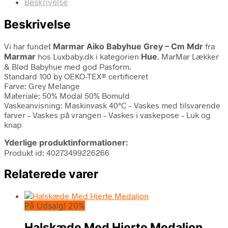
Beskrivelse
Beskrivelse
Vi har fundet
Marmar Aiko Babyhue Grey – Cm Mdr
fra
Marmar
hos Luxbaby.dk i kategorien
Hue
. MarMar Lækker
& Blød Babyhue med god Pasform.
Standard 100 by OEKO-TEX® certificeret
Farve: Grey Melange
Materiale: 50% Modal 50% Bomuld
Vaskeanvisning: Maskinvask 40°C – Vaskes med tilsvarende
farver – Vaskes på vrangen – Vaskes i vaskepose – Luk og
knap
Yderlige produktinformationer:
Produkt id: 40273499226266
Relaterede varer
På Udsalg! 20%
Halskæde Med Hjerte Medaljon