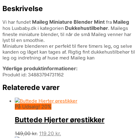
Beskrivelse
Vi har fundet
Maileg Miniature Blender Mint
fra
Maileg
hos Luxbaby.dk i kategorien
Dukkehustilbehør
. Mailegs
fineste miniature blender, til når de små Maileg venner har
lyst til en smoothie.
Miniature blenderen er perfekt til flere timers leg, og selve
kanden og låget kan tages af. Rigtig fint dukkehustilbehør til
leg og indretning af huse med Maileg kan
Yderlige produktinformationer:
Produkt id: 34883794731162
Relaterede varer
På Udsalg! 20%
Buttede Hjerter ørestikker
Den
Den
149,00
kr.
119,20
kr.